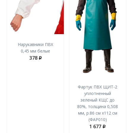
Нарукавники ПВХ
0,45 мм белые
378
p
Фартук ПВХ ЩИТ-2
уплотненный
зеленый КЩС до
80%, толщина 0,508
мм, р.86 см х112 см
(ФАР010)
1 677
p