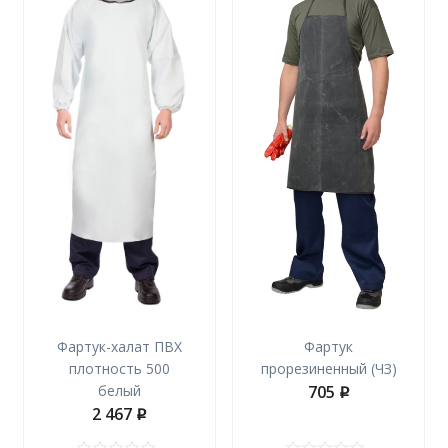
Фартук-халат ПВХ
Фартук
плотность 500
прорезиненный (ЧЗ)
белый
705
p
2 467
p