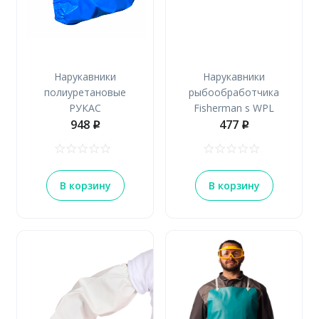
Нарукавники
Нарукавники
полиуретановые
рыбообработчика
РУКАС
Fisherman s WPL
948
477
p
p
В корзину
В корзину