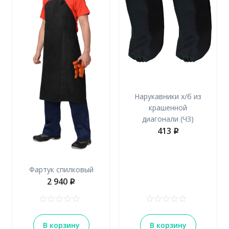
Нарукавники х/б из
крашенной
диагонали (ЧЗ)
413
p
Фартук спилковый
2 940
p
В корзину
В корзину