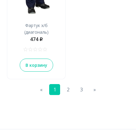
Фартук х/б
(диагональ)
474
p
В корзину
Previous
Next
«
1
2
3
»