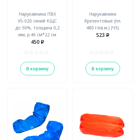
Нарукавники
Нарукавники ПВХ
брезентовые (пл.
VS-020 синий КЩС
480 г/кв.м.) (ЧЗ)
до 50%, толщина 0,2
523
мм, р.46 см*22 см
p
450
p
В корзину
В корзину