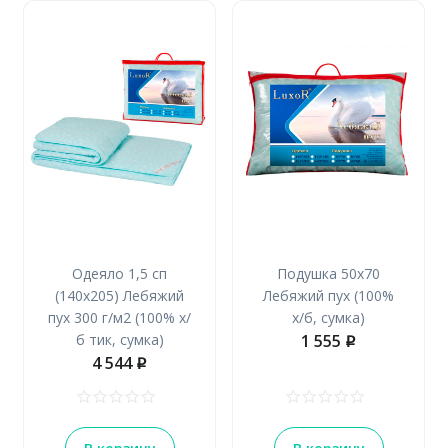
Одеяло 1,5 сп
Подушка 50х70
(140х205) Лебяжий
Лебяжий пух (100%
пух 300 г/м2 (100% х/
х/б, сумка)
б тик, сумка)
1 555
p
4 544
p