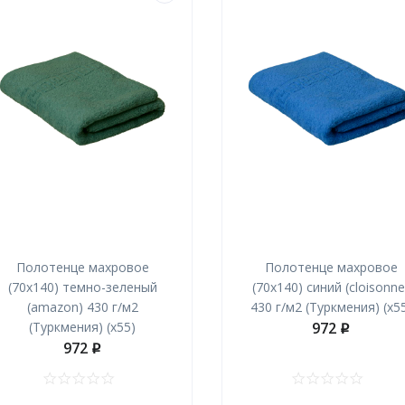
Полотенце махровое
Полотенце махровое
(70х140) темно-зеленый
(70х140) синий (cloisonne
(amazon) 430 г/м2
430 г/м2 (Туркмения) (х5
(Туркмения) (х55)
972
p
972
p