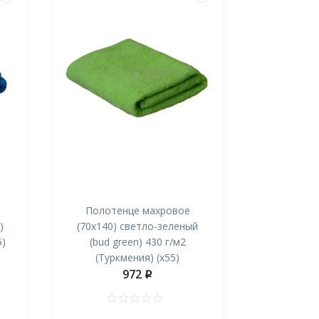
Полотенце махровое
)
(70х140) светло-зеленый
5)
(bud green) 430 г/м2
(Туркмения) (х55)
972
p