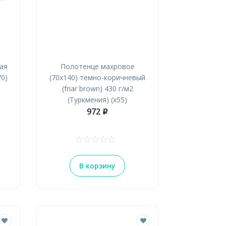
ная
Полотенце махровое
70)
(70х140) темно-коричневый
(friar brown) 430 г/м2
(Туркмения) (х55)
972
p
В корзину