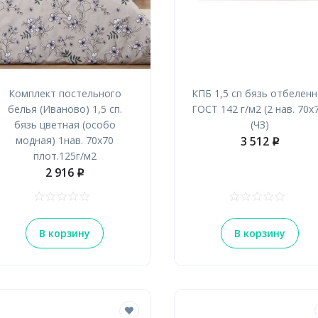
Комплект постельного
КПБ 1,5 сп бязь отбелен
белья (Иваново) 1,5 сп.
ГОСТ 142 г/м2 (2 нав. 70х
бязь цветная (особо
(ЧЗ)
модная) 1нав. 70х70
3 512
p
плот.125г/м2
2 916
p
В корзину
В корзину