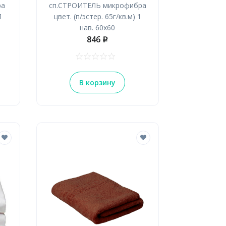
ра
сп.СТРОИТЕЛЬ микрофибра
1
цвет. (п/эстер. 65г/кв.м) 1
нав. 60х60
846
p
В корзину