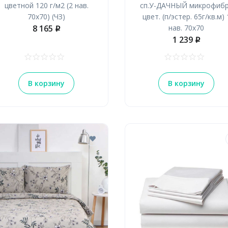
цветной 120 г/м2 (2 нав.
сп.У-ДАЧНЫЙ микрофиб
70х70) (ЧЗ)
цвет. (п/эстер. 65г/кв.м) 
8 165
нав. 70х70
p
1 239
p
В корзину
В корзину