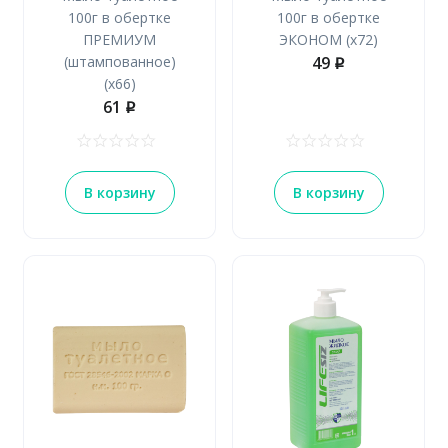
100г в обертке
100г в обертке
ПРЕМИУМ
ЭКОНОМ (х72)
(штампованное)
49
p
(х66)
61
p
В корзину
В корзину