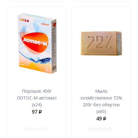
Порошок 450г
Мыло
ЛОТОС-М автомат
хозяйственное 72%
(х24)
200г без обертки
97
(х60)
p
49
p