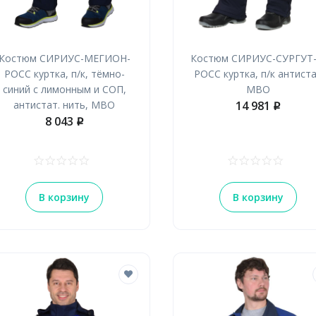
Костюм СИРИУС-МЕГИОН-
Костюм СИРИУС-СУРГУТ-
РОСС куртка, п/к, тёмно-
РОСС куртка, п/к антист
синий с лимонным и СОП,
МВО
антистат. нить, МВО
14 981
p
8 043
p
В корзину
В корзину