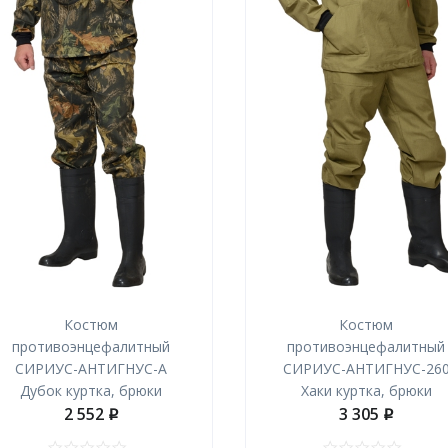
Костюм
Костюм
противоэнцефалитный
противоэнцефалитный
СИРИУС-АНТИГНУС-А
СИРИУС-АНТИГНУС-26
Дубок куртка, брюки
Хаки куртка, брюки
2 552
3 305
p
p