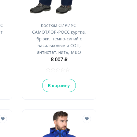
С-
Костюм СИРИУС-
ат
САМОТЛОР-РОСС куртка,
брюки, темно-синий с
васильковым и СОП,
антистат. нить, МВО
8 007
p
В корзину