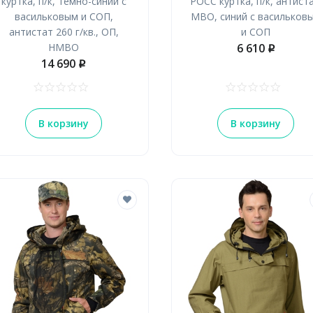
куртка, п/к, темно-синий с
РОСС куртка, п/к, антиста
васильковым и СОП,
МВО, синий с васильков
антистат 260 г/кв., ОП,
и СОП
НМВО
6 610
p
14 690
p
В корзину
В корзину