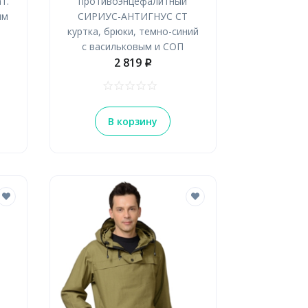
т.
противоэнцефалитный
ым
СИРИУС-АНТИГНУС СТ
куртка, брюки, темно-синий
с васильковым и СОП
2 819
p
В корзину