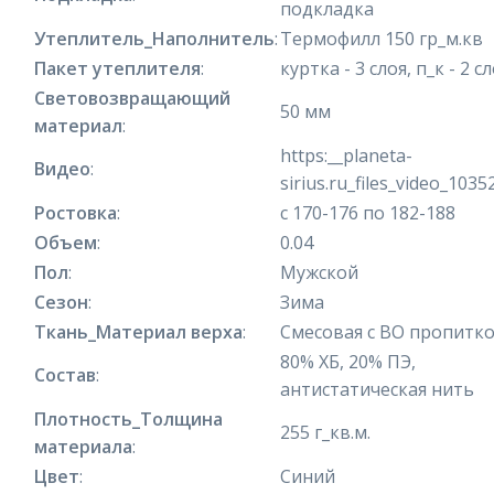
подкладка
Утеплитель_Наполнитель
:
Термофилл 150 гр_м.кв
Пакет утеплителя
:
куртка - 3 слоя, п_к - 2 с
Световозвращающий
50 мм
материал
:
https:__planeta-
Видео
:
sirius.ru_files_video_103
Ростовка
:
с 170-176 по 182-188
Объем
:
0.04
Пол
:
Мужской
Сезон
:
Зима
Ткань_Материал верха
:
Смесовая с ВО пропитк
80% ХБ, 20% ПЭ,
Состав
:
антистатическая нить
Плотность_Толщина
255 г_кв.м.
материала
:
Цвет
:
Синий