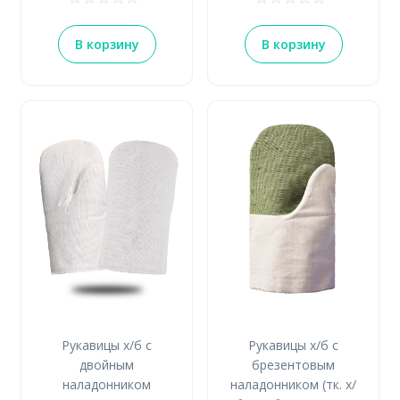
В корзину
В корзину
Рукавицы х/б с
Рукавицы х/б с
двойным
брезентовым
наладонником
наладонником (тк. х/