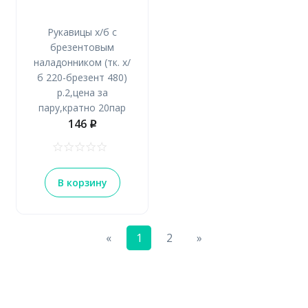
Рукавицы х/б с
брезентовым
наладонником (тк. х/
б 220-брезент 480)
р.2,цена за
пару,кратно 20пар
146
p
В корзину
Previous
Next
«
1
2
»