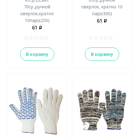
70гр.,ручной
оверлок, кратно 10
оверлок,кратно
пар(х300)
10пар(х250)
61
p
61
p
В корзину
В корзину