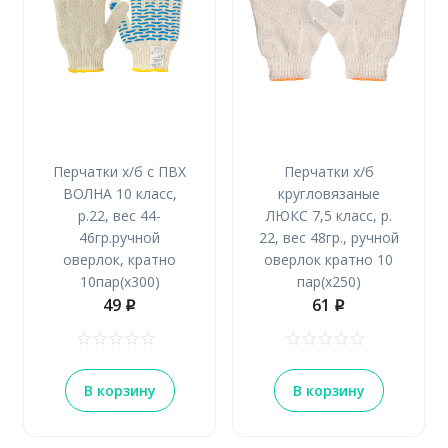
Перчатки х/б с ПВХ
Перчатки х/б
ВОЛНА 10 класс,
кругловязаные
р.22, вес 44-
ЛЮКС 7,5 класс, р.
46гр.ручной
22, вес 48гр., ручной
оверлок, кратно
оверлок кратно 10
10пар(х300)
пар(х250)
49
61
p
p
В корзину
В корзину