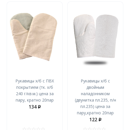
Рукавицы х/б с ПВХ
Рукавицы х/б с
покрытием (тк. х/б
двойным
240 г/кв.м.) цена за
наладонником
пару, кратно 20пар
(двунитка пл.235, п/н
134
пл.235) цена за
p
пару,кратно 20пар
122
p