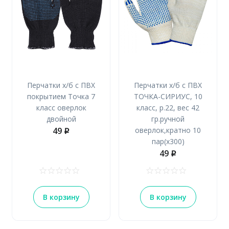
Перчатки х/б с ПВХ
Перчатки х/б с ПВХ
покрытием Точка 7
ТОЧКА-СИРИУС, 10
класс оверлок
класс, р.22, вес 42
двойной
гр.ручной
49
оверлок,кратно 10
p
пар(х300)
49
p
В корзину
В корзину