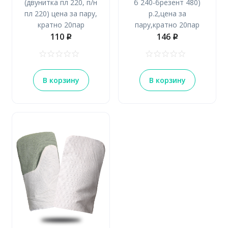
(двунитка пл 220, п/н
б 240-брезент 480)
пл 220) цена за пару,
р.2,цена за
кратно 20пар
пару,кратно 20пар
110
146
p
p
В корзину
В корзину