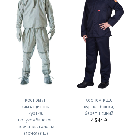
Костюм Л1
Костюм КЩС
химзащитный:
куртка, брюки,
куртка,
берет т.синий
полукомбинезон,
4 544
p
перчатки, галоши
(точка) (ЧЗ)