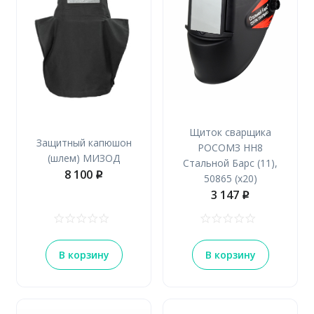
Щиток сварщика
Защитный капюшон
РОСОМЗ НН8
(шлем) МИЗОД
Стальной Барс (11),
8 100
p
50865 (х20)
3 147
p
В корзину
В корзину