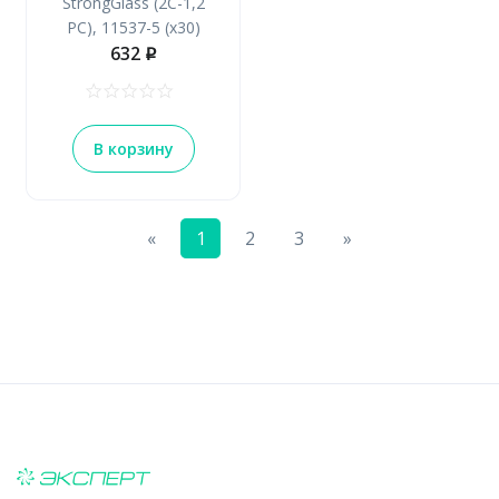
StrongGlass (2С-1,2
РС), 11537-5 (х30)
632
p
В корзину
Previous
Next
«
1
2
3
»