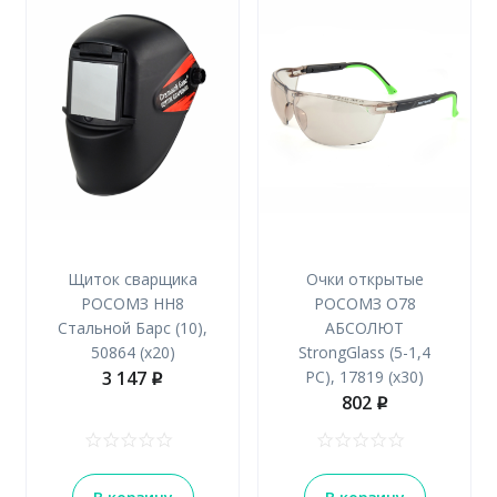
Щиток сварщика
Очки открытые
РОСОМЗ НН8
РОСОМЗ О78
Стальной Барс (10),
АБСОЛЮТ
50864 (х20)
StrongGlass (5-1,4
3 147
РС), 17819 (х30)
p
802
p