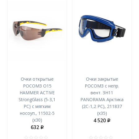
Очки открытые
Очки закрытые
РОСОМЗ О15
РОСОМЗ с непр.
HAMMER ACTIVE
вент. ЗН11
StrongGlass (5-3,1
PANORAMA Арктика
PC) с мягким
(2С-1,2 РС), 211837
носоуп., 11502-5
(х35)
(х30)
4 520
p
632
p