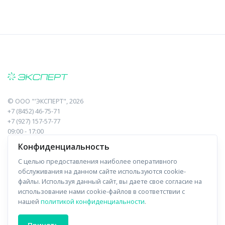
©
ООО "'ЭКСПЕРТ"
, 2026
+7 (8452) 46-75-71
+7 (927) 157-57-77
09:00 - 17:00
410017, Саратов, Пугачева, 10 к1, оф.23
Конфиденциальность
С целью предоставления наиболее оперативного
Навигация
Информация
обслуживания на данном сайте используются cookie-
файлы. Используя данный сайт, вы даете свое согласие на
Прайс-лист
О компании
использование нами cookie-файлов в соответствии с
нашей
политикой конфиденциальности
.
Отзывы
Доставка
Форма связи
Контакты