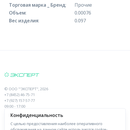
Торговая марка _ Бренд
:
Прочие
Объем
:
0.00076
Вес изделия
:
0.097
©
ООО "'ЭКСПЕРТ"
, 2026
+7 (8452) 46-75-71
+7 (927) 157-57-77
09:00 - 17:00
410017, Саратов, Пугачева, 10 к1, оф.23
Конфиденциальность
С целью предоставления наиболее оперативного
Навигация
Информация
обслуживания на данном сайте используются cookie-