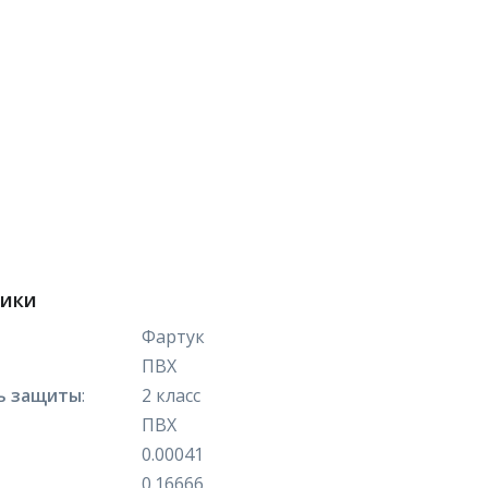
тики
Фартук
ПВХ
ь защиты
:
2 класс
ПВХ
0.00041
0.16666