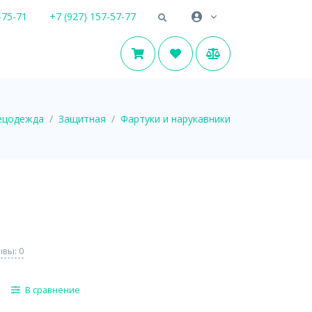
-75-71
+7 (927) 157-57-77
ецодежда
Защитная
Фартуки и нарукавники
вы: 0
В сравнение