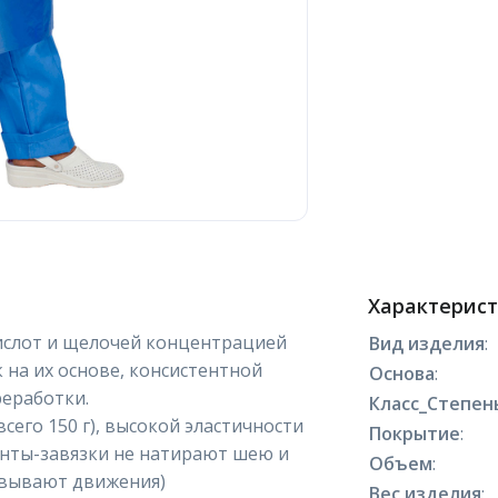
Характерис
ислот и щелочей концентрацией
Вид изделия
:
к на их основе, консистентной
Основа
:
реработки.
Класс_Степен
сего 150 г), высокой эластичности
Покрытие
:
енты-завязки не натирают шею и
Объем
:
овывают движения)
Вес изделия
: