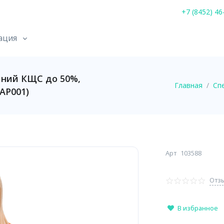
+7 (8452) 46
ация
иний КЩС до 50%,
Главная
Сп
ФАР001)
Арт
103588
Отзы
В избранное