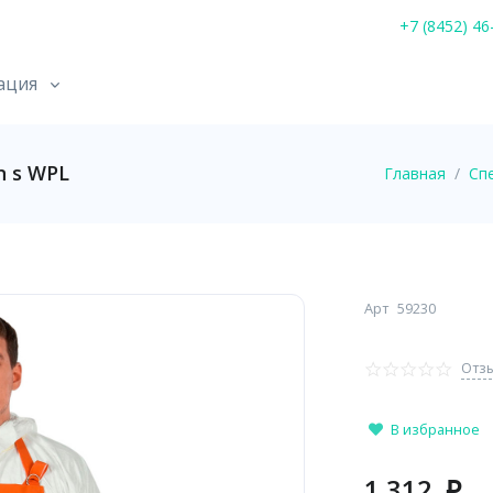
+7 (8452) 46
ация
n s WPL
Главная
Сп
Арт
59230
Отзы
В избранное
1 312