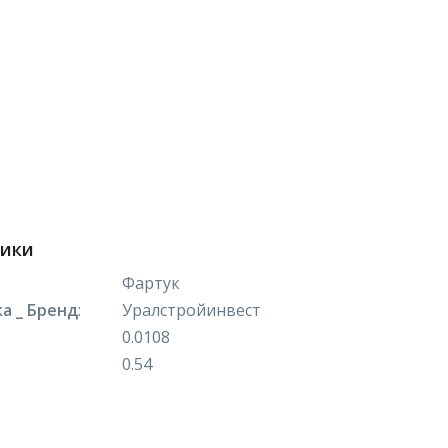
тики
Фартук
а _ Бренд
:
Уралстройинвест
0.0108
0.54