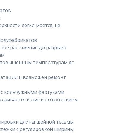
катов
й
рхности легко моется, не
 полуфабрикатов
тное растяжение до разрыва
ам
 и повышенным температурам до
луатации и возможен ремонт
 с кольчужными фартуками
слаивается в связи с отсутствием
улировки длины шейной тесьмы
астежки с регулировкой ширины