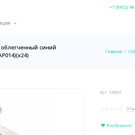
+7 (8452) 46
ация
облегченный синий
Главная
Сп
АР014)(х24)
Арт
128297
Отзы
В избранное