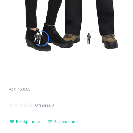
Арт
153585
Отзывы: 0
В избранное
В сравнение