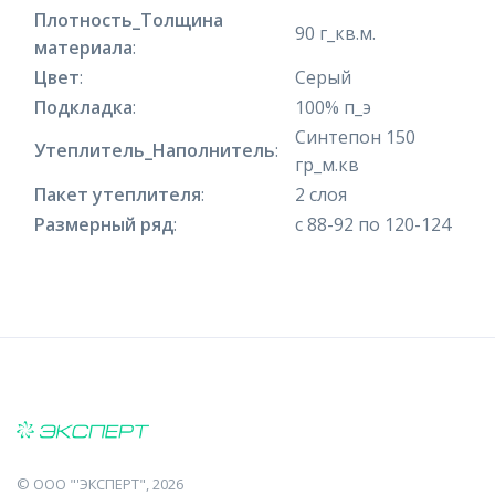
Плотность_Толщина
90 г_кв.м.
материала
:
Цвет
:
Серый
Подкладка
:
100% п_э
Синтепон 150
Утеплитель_Наполнитель
:
гр_м.кв
Пакет утеплителя
:
2 слоя
Размерный ряд
:
с 88-92 по 120-124
©
ООО "'ЭКСПЕРТ"
, 2026