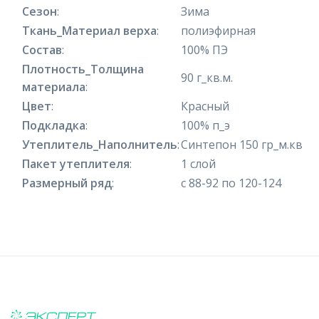
Сезон
:
Зима
Ткань_Материал верха
:
полиэфирная
Состав
:
100% ПЭ
Плотность_Толщина
90 г_кв.м.
материала
:
Цвет
:
Красный
Подкладка
:
100% п_э
Утеплитель_Наполнитель
:
Синтепон 150 гр_м.кв
Пакет утеплителя
:
1 слой
Размерный ряд
:
с 88-92 по 120-124