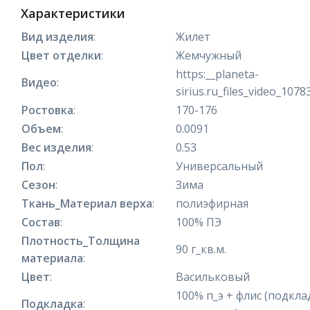
Характеристики
Вид изделия
:
Жилет
Цвет отделки
:
Жемчужный
https:__planeta-
Видео
:
sirius.ru_files_video_107
Ростовка
:
170-176
Объем
:
0.0091
Вес изделия
:
0.53
Пол
:
Универсальный
Сезон
:
Зима
Ткань_Материал верха
:
полиэфирная
Состав
:
100% ПЭ
Плотность_Толщина
90 г_кв.м.
материала
:
Цвет
:
Васильковый
100% п_э + флис (подкла
Подкладка
: