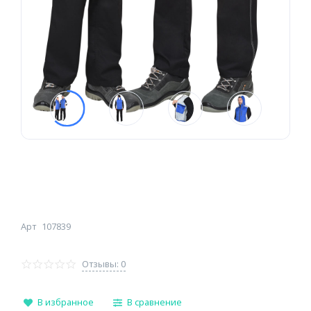
Арт
107839
Отзывы: 0
В избранное
В сравнение