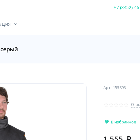
+7 (8452) 46
ация
-серый
Арт
155893
Отзы
В избранное
1 555