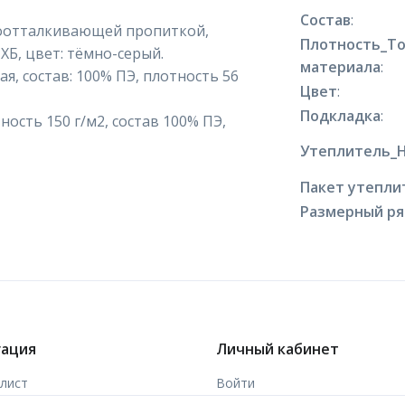
Состав
:
одоотталкивающей пропиткой,
Плотность_Т
 ХБ, цвет: тёмно-серый.
материала
:
, состав: 100% ПЭ, плотность 56
Цвет
:
Подкладка
:
ость 150 г/м2, состав 100% ПЭ,
Утеплитель_
Пакет утепли
Размерный р
гация
Личный кабинет
-лист
Войти