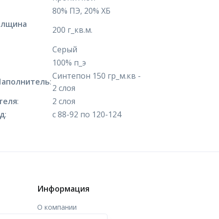
80% ПЭ, 20% ХБ
олщина
200 г_кв.м.
Серый
100% п_э
Синтепон 150 гр_м.кв -
Наполнитель
:
2 слоя
теля
:
2 слоя
яд
:
с 88-92 по 120-124
Информация
О компании