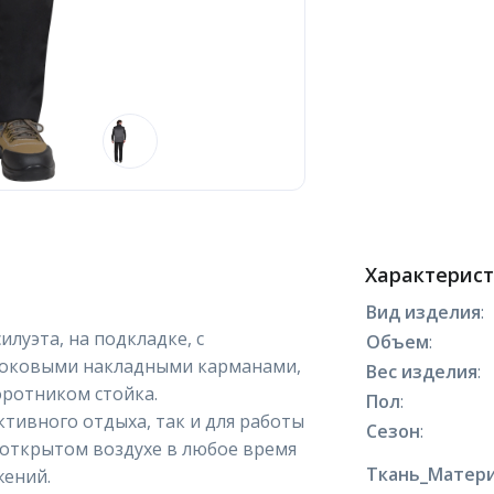
Характерис
Вид изделия
:
илуэта, на подкладке, с
Объем
:
 боковыми накладными карманами,
Вес изделия
:
оротником стойка.
Пол
:
ктивного отдыха, так и для работы
Сезон
:
открытом воздухе в любое время
Ткань_Матери
жений.