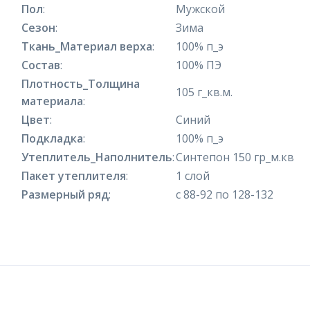
Пол
:
Мужской
Сезон
:
Зима
Ткань_Материал верха
:
100% п_э
Состав
:
100% ПЭ
Плотность_Толщина
105 г_кв.м.
материала
:
Цвет
:
Синий
Подкладка
:
100% п_э
Утеплитель_Наполнитель
:
Синтепон 150 гр_м.кв
Пакет утеплителя
:
1 слой
Размерный ряд
:
с 88-92 по 128-132