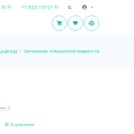
-75-71
+7 (927) 157-57-77
цодежда
Сигнальная, повышенной видимости
вы: 0
В сравнение