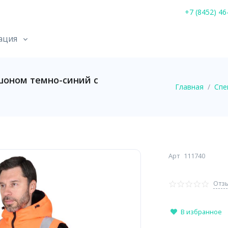
+7 (8452) 46
ация
оном темно-синий с
Главная
Спе
Арт
111740
Отзы
В избранное