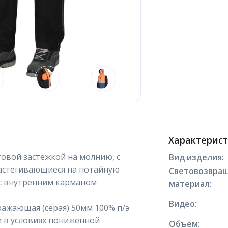
Характерис
овой застёжкой на молнию, с
Вид изделия
:
астегивающиеся на потайную
Световозвра
 с внутренним карманом
материал
:
Видео
:
ажающая (серая) 50мм 100% п/э
и в условиях пониженной
Объем
: