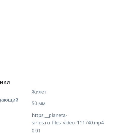
тики
Жилет
щающий
50 мм
https:__planeta-
sirius.ru_files_video_111740.mp4
0.01