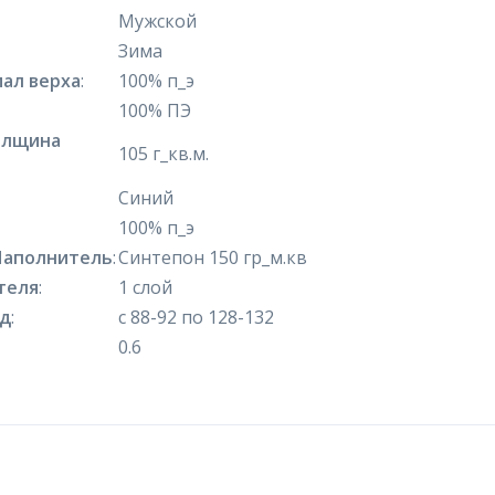
Мужской
Зима
ал верха
:
100% п_э
100% ПЭ
олщина
105 г_кв.м.
Синий
100% п_э
Наполнитель
:
Синтепон 150 гр_м.кв
теля
:
1 слой
яд
:
с 88-92 по 128-132
0.6