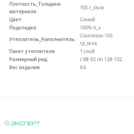
Плотность_Толщина
105 г_кв.м.
материала
:
Цвет
:
Синий
Подкладка
:
100% п_э
Синтепон 150
Утеплитель_Наполнитель
:
гр_м.кв
Пакет утеплителя
:
1 слой
Размерный ряд
:
с 88-92 по 128-132
Вес изделия
:
0.6