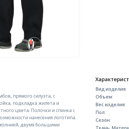
Характерис
Вид изделия
:
бов, прямого силуэта, с
Объем
:
ойка, подкладка жилета и
Вес изделия
:
тного цвета. Полочки и спинка с
Пол
:
возможности нанесения логотипа.
Сезон
:
молнией, двумя большими
Ткань_Матери