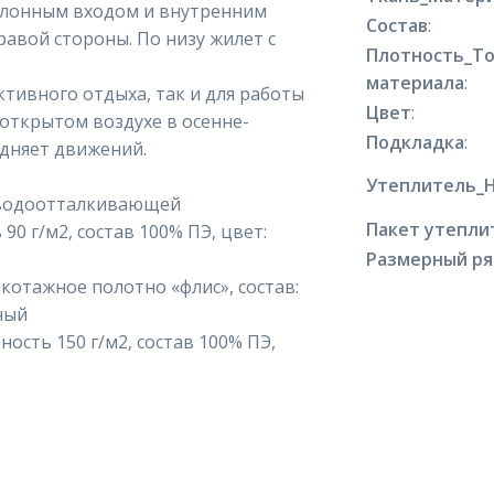
клонным входом и внутренним
Состав
:
авой стороны. По низу жилет с
Плотность_Т
материала
:
ктивного отдыха, так и для работы
Цвет
:
открытом воздухе в осенне-
Подкладка
:
удняет движений.
Утеплитель_
с водоотталкивающей
Пакет утепли
0 г/м2, состав 100% ПЭ, цвет:
Размерный р
отажное полотно «флис», состав:
рный
ость 150 г/м2, состав 100% ПЭ,