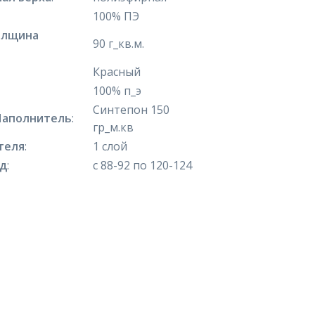
100% ПЭ
олщина
90 г_кв.м.
Красный
100% п_э
Синтепон 150
Наполнитель
:
гр_м.кв
теля
:
1 слой
яд
:
с 88-92 по 120-124