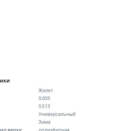
тики
Жилет
0.009
0.513
Универсальный
Зима
ал верха
:
полиэфирная