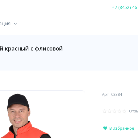
+7 (8452) 46
ация
 красный с флисовой
Арт
03384
Отзы
В избранное