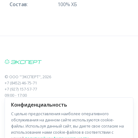
Состав
:
100% ХБ
©
ООО "'ЭКСПЕРТ"
, 2026
+7 (8452) 46-75-71
+7 (927) 157-57-77
09:00 - 17:00
410017, Саратов, Пугачева, 10 к1, оф.23
Конфиденциальность
С целью предоставления наиболее оперативного
Навигация
Информация
обслуживания на данном сайте используются cookie-
файлы. Используя данный сайт, вы даете свое согласие на
Прайс-лист
О компании
использование нами cookie-файлов в соответствии с