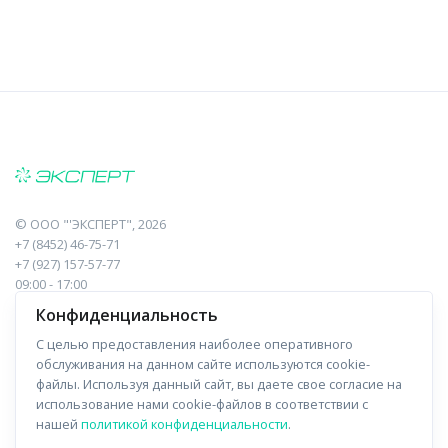
©
ООО "'ЭКСПЕРТ"
, 2026
+7 (8452) 46-75-71
+7 (927) 157-57-77
09:00 - 17:00
410017, Саратов, Пугачева, 10 к1, оф.23
Конфиденциальность
С целью предоставления наиболее оперативного
Навигация
Информация
обслуживания на данном сайте используются cookie-
файлы. Используя данный сайт, вы даете свое согласие на
Прайс-лист
О компании
использование нами cookie-файлов в соответствии с
нашей
политикой конфиденциальности
.
Отзывы
Доставка