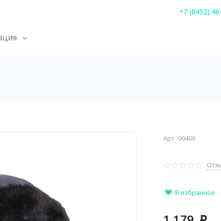
+7 (8452) 46
ация
Арт
00406
Отзы
В избранное
1 179