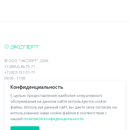
©
ООО "'ЭКСПЕРТ"
, 2026
+7 (8452) 46-75-71
+7 (927) 157-57-77
09:00 - 17:00
410017, Саратов, Пугачева, 10 к1, оф.23
Конфиденциальность
С целью предоставления наиболее оперативного
Навигация
Информация
обслуживания на данном сайте используются cookie-
файлы. Используя данный сайт, вы даете свое согласие на
Прайс-лист
О компании
использование нами cookie-файлов в соответствии с
нашей
политикой конфиденциальности
.
Отзывы
Доставка