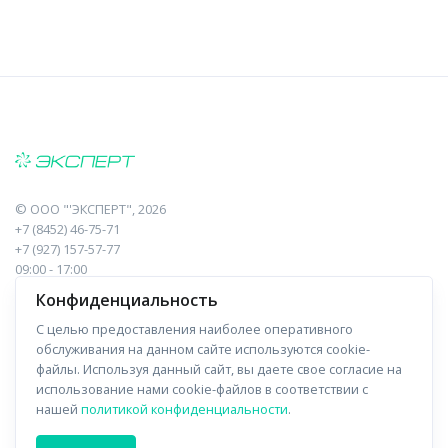
©
ООО "'ЭКСПЕРТ"
, 2026
+7 (8452) 46-75-71
+7 (927) 157-57-77
09:00 - 17:00
410017, Саратов, Пугачева, 10 к1, оф.23
Конфиденциальность
С целью предоставления наиболее оперативного
Навигация
Информация
обслуживания на данном сайте используются cookie-
файлы. Используя данный сайт, вы даете свое согласие на
Прайс-лист
О компании
использование нами cookie-файлов в соответствии с
нашей
политикой конфиденциальности
.
Отзывы
Доставка