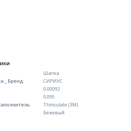
тики
Шапка
а _ Бренд
:
СИРИУС
0.00092
0.095
Наполнитель
:
Thinsulate (3М)
Бежевый