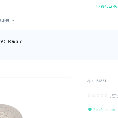
+7 (8452) 46
ация
УС Юка с
Арт
156561
Отзы
В избранное