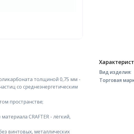
Характерис
Вид изделия
:
оликарбоната толщиной 0,75 мм -
Торговая марк
частиц со среднеэнергетическим
том пространстве;
материала CRAFTER - лёгкий,
без винтовых, металлических