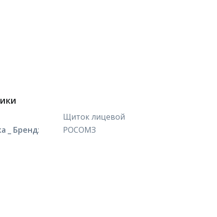
тики
Щиток лицевой
а _ Бренд
:
РОСОМЗ