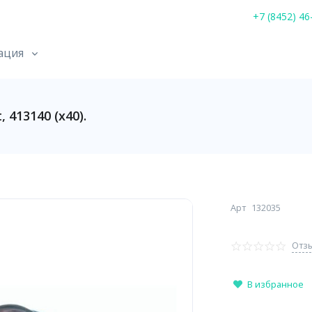
+7 (8452) 46
ация
413140 (х40).
Арт
132035
Отзы
В избранное