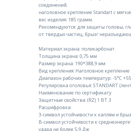
соединений;
наголовное крепление Standart с мягк
вес изделия: 185 грамм.
Рекомендуются: для защиты головы, глаз
от твердых частиц, брызг неразъедающ
Материал экрана: поликарбонат
Толщина экрана: 0,75 мм
Размер экрана: 190*388,9 мм
Вид крепления: Наголовное крепление
Диапазон рабочих температур: -5°C +5
Регулировка оголовья: STANDART (лент
Наименование по сертификату
Защитные свойства: (RZ) 1 BT 3
Расшифровка:
3-символ устойчивости к каплям и бры
В-символ устойчивости к среднеэнергет
удара не более 5,9 Дж