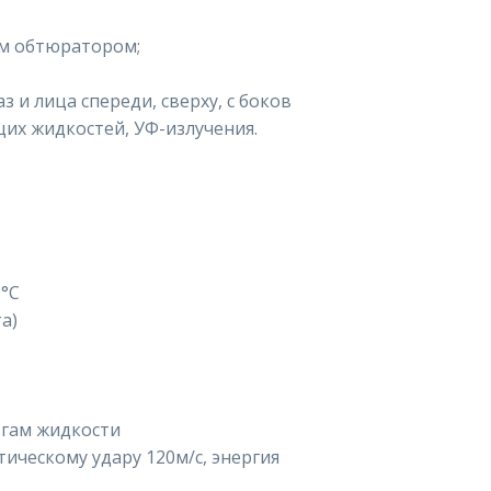
им обтюратором;
 и лица спереди, сверху, с боков
их жидкостей, УФ-излучения.
5°C
а)
згам жидкости
ическому удару 120м/с, энергия