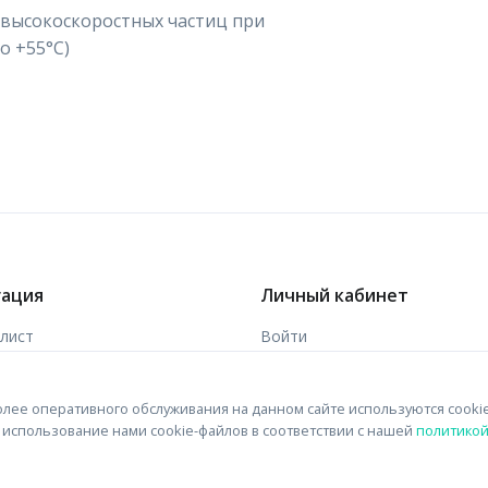
 высокоскоростных частиц при
о +55°С)
гация
Личный кабинет
-лист
Войти
ы
Зарегистрироваться
лее оперативного обслуживания на данном сайте используются cooki
 связи
на использование нами cookie-файлов в соответствии с нашей
политико