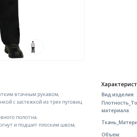
Характерис
ротким втачным рукавом,
Вид изделия
:
кой с застежкой из трех пуговиц
Плотность_Т
материала
:
вного полотна.
Ткань_Матери
догнут и подшит плоским швом,
Объем
: