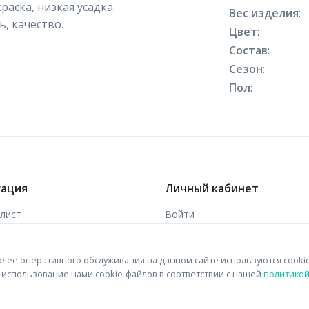
раска, низкая усадка.
Вес изделия
:
, качество.
Цвет
:
Состав
:
Сезон
:
Пол
:
гация
Личный кабинет
-лист
Войти
ы
Зарегистрироваться
лее оперативного обслуживания на данном сайте используются cooki
 связи
на использование нами cookie-файлов в соответствии с нашей
политико