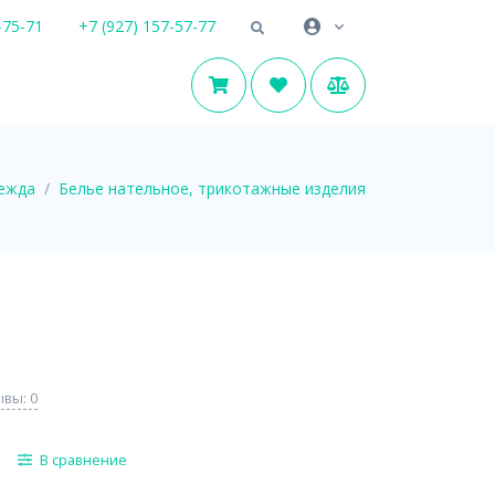
-75-71
+7 (927) 157-57-77
ежда
Белье нательное, трикотажные изделия
вы: 0
В сравнение