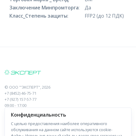
Заключение Минпромторга
:
Да
Класс_Степень защиты
:
FFP2 (до 12 ПДК)
©
ООО "'ЭКСПЕРТ"
, 2026
+7 (8452) 46-75-71
+7 (927) 157-57-77
09:00 - 17:00
410017, Саратов, Пугачева, 10 к1, оф.23
Конфиденциальность
С целью предоставления наиболее оперативного
Навигация
Информация
обслуживания на данном сайте используются cookie-
файлы. Используя данный сайт, вы даете свое согласие на