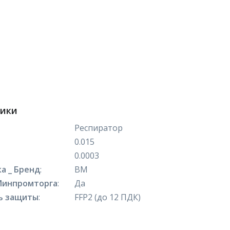
тики
Респиратор
0.015
0.0003
а _ Бренд
:
ВМ
Минпромторга
:
Да
ь защиты
:
FFP2 (до 12 ПДК)