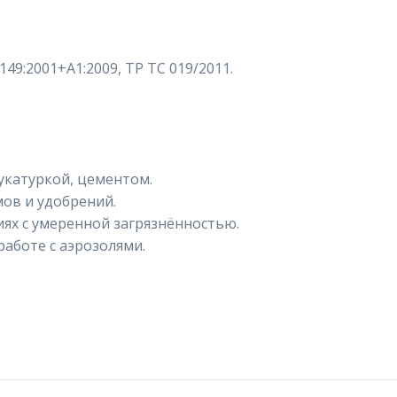
149:2001+A1:2009, ТР ТС 019/2011.
укатуркой, цементом.
мов и удобрений.
ях с умеренной загрязнённостью.
аботе с аэрозолями.