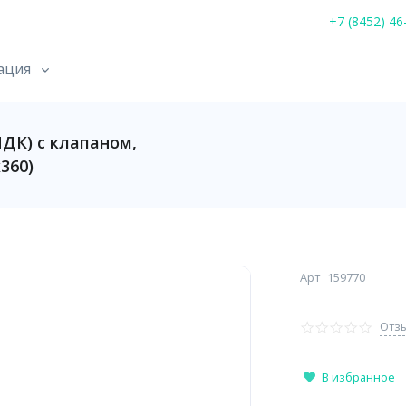
+7 (8452) 46
ация
ПДК) с клапаном,
360)
Арт
159770
Отзы
В избранное