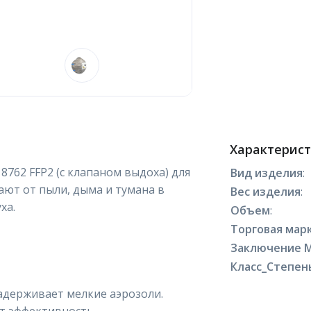
Характерис
762 FFP2 (с клапаном выдоха) для
Вид изделия
:
ют от пыли, дыма и тумана в
Вес изделия
:
ха.
Объем
:
Торговая марк
Заключение 
Класс_Степен
задерживает мелкие аэрозоли.