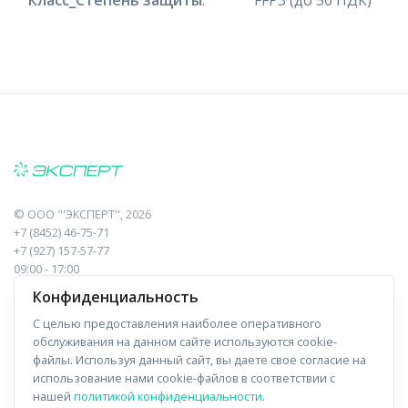
Класс_Степень защиты
:
FFP3 (до 50 ПДК)
©
ООО "'ЭКСПЕРТ"
, 2026
+7 (8452) 46-75-71
+7 (927) 157-57-77
09:00 - 17:00
410017, Саратов, Пугачева, 10 к1, оф.23
Конфиденциальность
С целью предоставления наиболее оперативного
Навигация
Информация
обслуживания на данном сайте используются cookie-
файлы. Используя данный сайт, вы даете свое согласие на
Прайс-лист
О компании
использование нами cookie-файлов в соответствии с
нашей
политикой конфиденциальности
.
Отзывы
Доставка