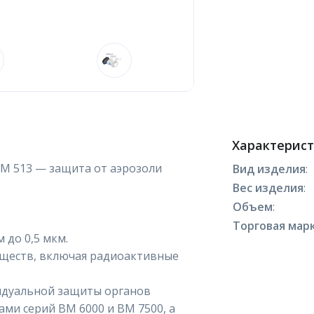
Характерис
М 513 — защита от аэрозоли
Вид изделия
:
Вес изделия
:
Объем
:
Торговая марк
 до 0,5 мкм.
еществ, включая радиоактивные
идуальной защиты органов
ами серий ВМ 6000 и ВМ 7500, а