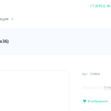
+7 (8452) 46
ация
х36)
Арт
159804
Отзы
В избранное