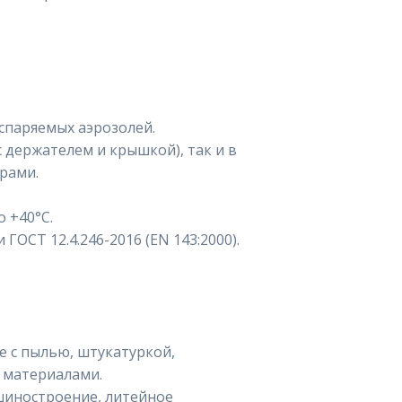
спаряемых аэрозолей.
с держателем и крышкой), так и в
рами.
о +40°C.
ГОСТ 12.4.246-2016 (EN 143:2000).
е с пылью, штукатуркой,
 материалами.
шиностроение, литейное