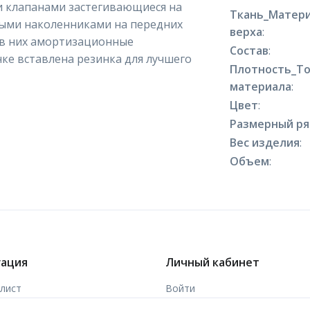
и клапанами застегивающиеся на
Ткань_Матер
мными наколенниками на передних
верха
:
 в них амортизационные
Состав
:
нке вставлена резинка для лучшего
Плотность_Т
материала
:
Цвет
:
Размерный р
Вес изделия
:
Объем
:
гация
Личный кабинет
-лист
Войти