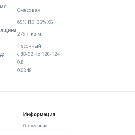
иал
Смесовая
65% ПЭ, 35% ХБ
олщина
275 г_кв.м.
Песочный
яд
:
с 88-92 по 120-124
0.8
0.0048
Информация
О компании