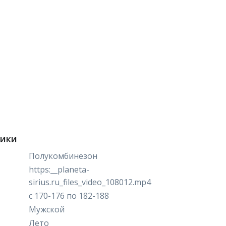
тики
Полукомбинезон
https:__planeta-
sirius.ru_files_video_108012.mp4
с 170-176 по 182-188
Мужской
Лето