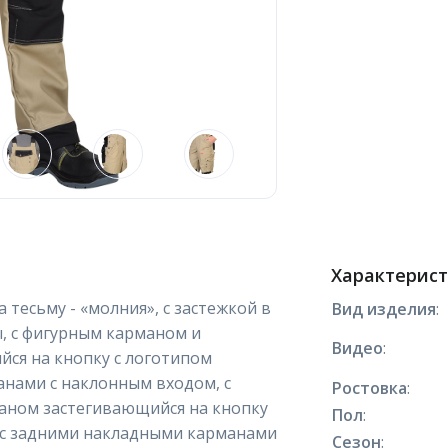
Характерис
тесьму - «молния», с застежкой в
Вид изделия
:
, с фигурным карманом и
Видео
:
йся на кнопку с логотипом
анами с наклонным входом, с
Ростовка
:
аном застегивающийся на кнопку
Пол
:
, с задними накладными карманами
Сезон
: