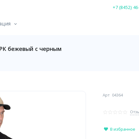
+7 (8452) 46
ация
РК бежевый с черным
Арт
04364
Отзы
В избранное