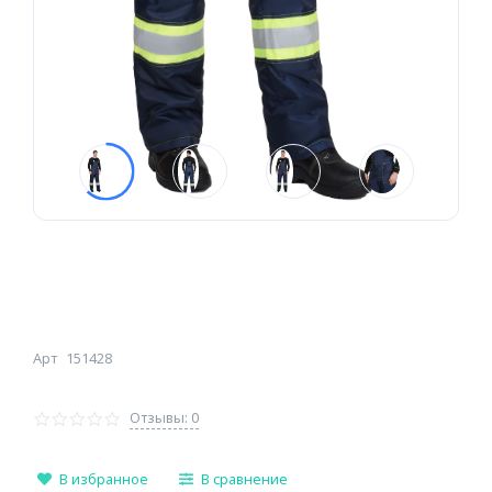
Арт
151428
Отзывы: 0
В избранное
В сравнение