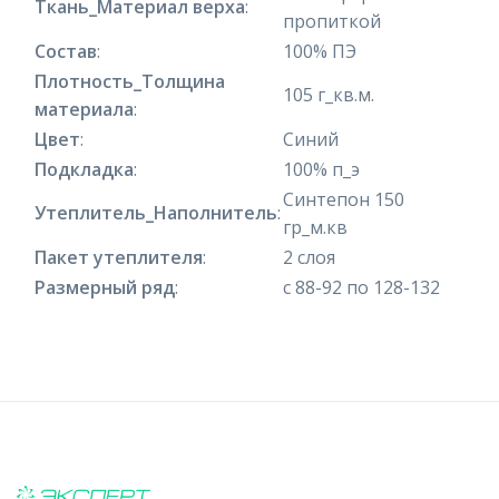
Ткань_Материал верха
:
пропиткой
Состав
:
100% ПЭ
Плотность_Толщина
105 г_кв.м.
материала
:
Цвет
:
Синий
Подкладка
:
100% п_э
Синтепон 150
Утеплитель_Наполнитель
:
гр_м.кв
Пакет утеплителя
:
2 слоя
Размерный ряд
:
с 88-92 по 128-132