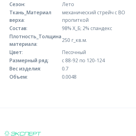
Сезон
:
Лето
Ткань_Материал
механический стрейч с ВО
верха
:
пропиткой
Состав
:
98% Х_Б; 2% спандекс
Плотность_Толщина
250 г_кв.м.
материала
:
Цвет
:
Песочный
Размерный ряд
:
с 88-92 по 120-124
Вес изделия
:
0.7
Объем
:
0.0048