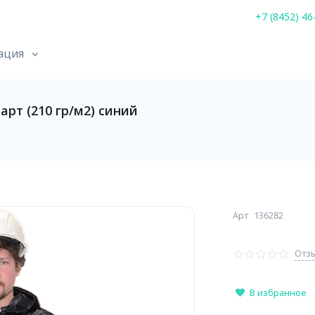
+7 (8452) 46
ация
рт (210 гр/м2) синий
Арт
136282
Отзы
В избранное