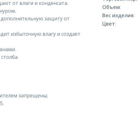
ют от влаги и конденсата.
Объем
:
нуром.
Вес изделия
:
 дополнительную защиту от
Цвет
:
дит избыточную влагу и создаёт
анами.
столба.
орителем запрещены;
5.