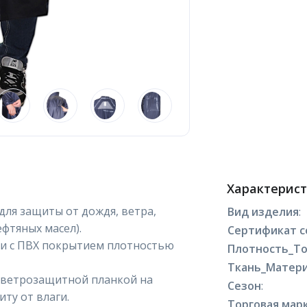
Характерис
ля защиты от дождя, ветра,
Вид изделия
:
фтяных масел).
Сертификат с
ни с ПВХ покрытием плотностью
Плотность_Т
Ткань_Матери
 ветрозащитной планкой на
Сезон
:
ту от влаги.
Торговая марк