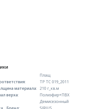
тики
Плащ
оответствия
:
ТР ТС 019_2011
олщина материала
:
210 г_кв.м
ал верха
:
Полиэфир+ПВХ
Демисезонный
а _ Бренд
:
SIRIUS