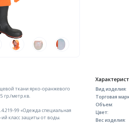
Характерис
щевой ткани ярко-оранжевого
Вид изделия
:
 гр./метр.кв.
Торговая марк
Объем
:
2.4.219-99 «Одежда специальная
Цвет
:
ий класс защиты от воды.
Вес изделия
: