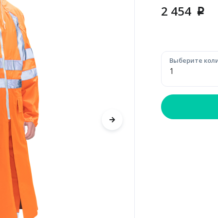
2 454
p
Выберите коли