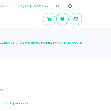
-75-71
+7 (927) 157-57-77
цодежда
Сигнальная, повышенной видимости
вы: 0
В сравнение