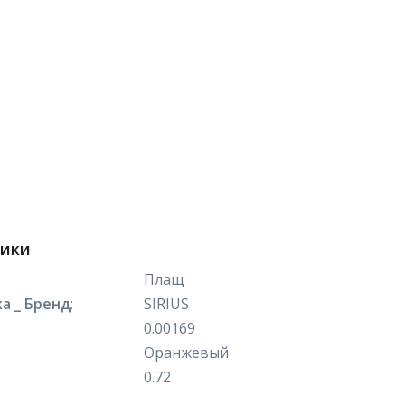
тики
Плащ
а _ Бренд
:
SIRIUS
0.00169
Оранжевый
0.72