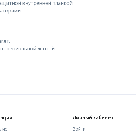
озащитной внутренней планкой
саторами
кет.
ы специальной лентой.
гация
Личный кабинет
-лист
Войти