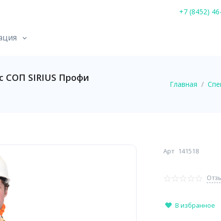
+7 (8452) 46
ация
 СОП SIRIUS Профи
Главная
Спе
Арт
141518
Отзы
В избранное