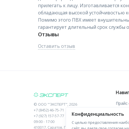
прилегать к лицу. Изготавливается кон
обладающая высокой устойчивостью ко
Помимо этого ПВХ имеет внушительный
гарантирует длительный срок службы о
Отзывы
Оставить отзыв
Нави
Прайс
©
ООО "'ЭКСПЕРТ"
, 2026
+7 (8452) 46-75-71
Конфиденциальность
Отзыв
+7 (927) 157-57-77
09:00 - 17:00
С целью предоставления наибо
Форма
410017, Саратов, Пугачева, 10 к1, оф.23
сайт, вы даете свое согласие 