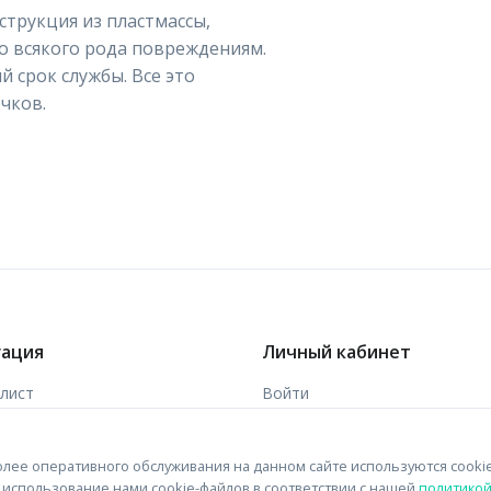
струкция из пластмассы,
 всякого рода повреждениям.
 срок службы. Все это
чков.
гация
Личный кабинет
-лист
Войти
ы
Зарегистрироваться
лее оперативного обслуживания на данном сайте используются cooki
 связи
на использование нами cookie-файлов в соответствии с нашей
политико