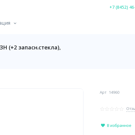
+7 (8452) 46
ация
Н (+2 запасн.стекла),
Арт
14960
Отзы
В избранное