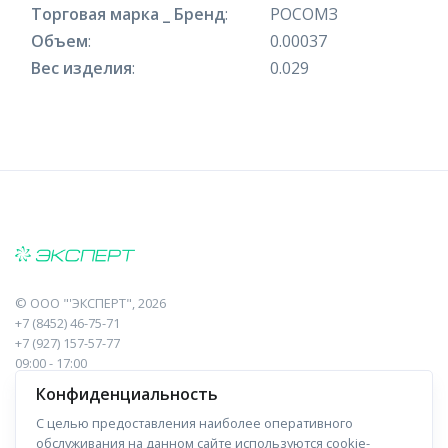
Торговая марка _ Бренд
:
РОСОМЗ
Объем
:
0.00037
Вес изделия
:
0.029
©
ООО "'ЭКСПЕРТ"
, 2026
+7 (8452) 46-75-71
+7 (927) 157-57-77
09:00 - 17:00
410017, Саратов, Пугачева, 10 к1, оф.23
Конфиденциальность
С целью предоставления наиболее оперативного
Навигация
Информация
обслуживания на данном сайте используются cookie-