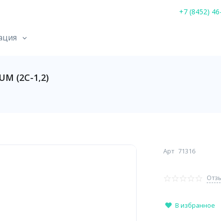
+7 (8452) 46
ация
M (2С-1,2)
Арт
71316
Отзы
В избранное