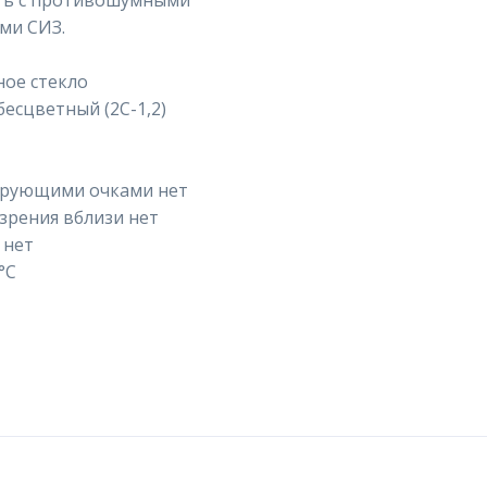
ть с противошумными
ими СИЗ.
ое стекло
есцветный (2С-1,2)
ирующими очками нет
зрения вблизи нет
 нет
°C