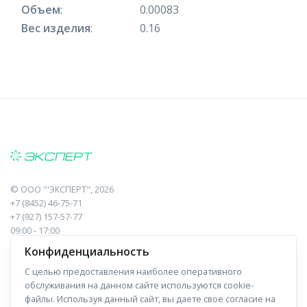
Объем
:
0.00083
Вес изделия
:
0.16
©
ООО "'ЭКСПЕРТ"
, 2026
+7 (8452) 46-75-71
+7 (927) 157-57-77
09:00 - 17:00
410017, Саратов, Пугачева, 10 к1, оф.23
Конфиденциальность
С целью предоставления наиболее оперативного
Навигация
Информация
обслуживания на данном сайте используются cookie-
файлы. Используя данный сайт, вы даете свое согласие на
Прайс-лист
О компании