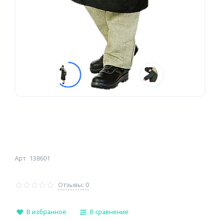
Арт
138601
Отзывы: 0
В избранное
В сравнение