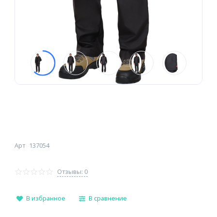
Арт
137054
Отзывы: 0
В избранное
В сравнение