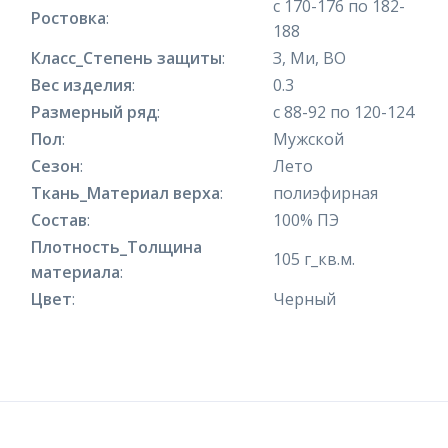
с 170-176 по 182-
Ростовка
:
188
Класс_Степень защиты
:
З, Ми, ВО
Вес изделия
:
0.3
Размерный ряд
:
с 88-92 по 120-124
Пол
:
Мужской
Сезон
:
Лето
Ткань_Материал верха
:
полиэфирная
Состав
:
100% ПЭ
Плотность_Толщина
105 г_кв.м.
материала
:
Цвет
:
Черный