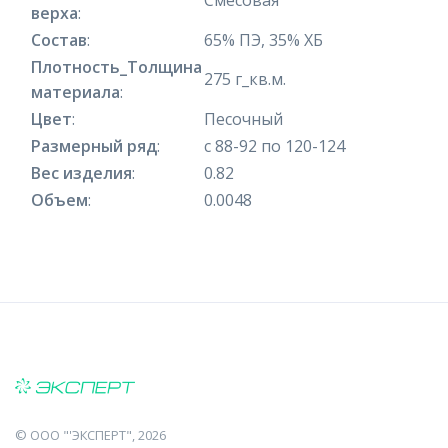
верха
:
Состав
:
65% ПЭ, 35% ХБ
Плотность_Толщина
275 г_кв.м.
материала
:
Цвет
:
Песочный
Размерный ряд
:
с 88-92 по 120-124
Вес изделия
:
0.82
Объем
:
0.0048
©
ООО "'ЭКСПЕРТ"
, 2026