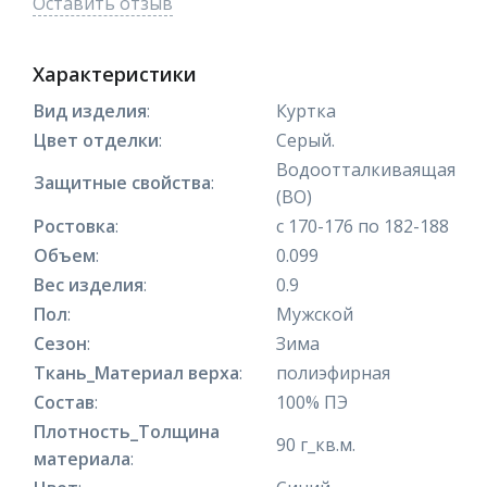
Оставить отзыв
Характеристики
Вид изделия
:
Куртка
Цвет отделки
:
Серый.
Водоотталкиваящая
Защитные свойства
:
(ВО)
Ростовка
:
с 170-176 по 182-188
Объем
:
0.099
Вес изделия
:
0.9
Пол
:
Мужской
Сезон
:
Зима
Ткань_Материал верха
:
полиэфирная
Состав
:
100% ПЭ
Плотность_Толщина
90 г_кв.м.
материала
: