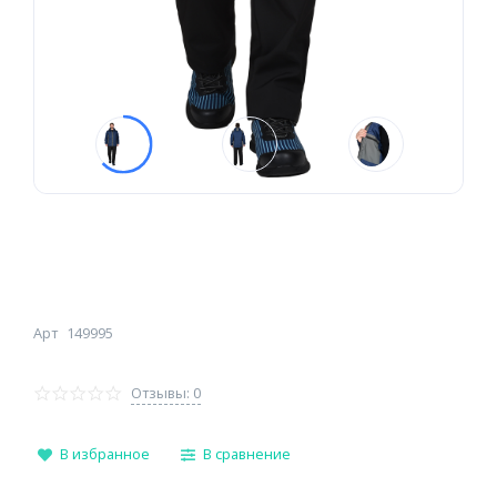
Арт
149995
Отзывы: 0
В избранное
В сравнение