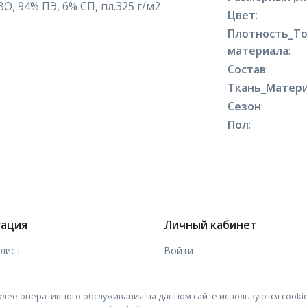
О, 94% ПЭ, 6% СП, пл.325 г/м2
Цвет
:
Плотность_Т
материала
:
Состав
:
Ткань_Матери
Сезон
:
Пол
:
гация
Личный кабинет
-лист
Войти
ы
Зарегистрироваться
лее оперативного обслуживания на данном сайте используются cooki
 связи