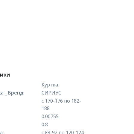
тики
Куртка
а _ Бренд
:
СИРИУС
с 170-176 по 182-
188
0.00755
0.8
яд
:
с 88-92 по 120-124