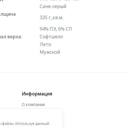
Сине-серый
олщина
325 г_кв.м.
94% ПЭ, 6% СП
ал верха
:
Софтшелл
Лето
Мужской
Информация
О компании
Доставка
e-файлы. Используя данный
Контакты