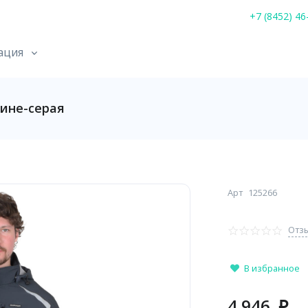
+7 (8452) 46
ация
ине-серая
Арт
125266
Отзы
В избранное
4 946