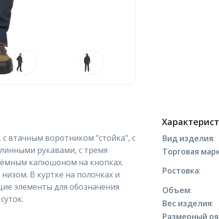
Характерис
, с втачным воротником "стойка", с
Вид изделия
:
длинными рукавами, с тремя
Торговая марк
ъёмным капюшоном на кнопках.
Ростовка
:
низом. В куртке на полочках и
ие элементы для обозначения
Объем
:
суток.
Вес изделия
:
Размерный р