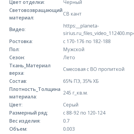
Цвет отделки
:
Черный
Световозвращающий
СВ кант
материал
:
https:__planeta-
Видео
:
sirius.ru_files_video_112400.mp
Ростовка
:
с 170-176 по 182-188
Пол
:
Мужской
Сезон
:
Лето
Ткань_Материал
Смесовая с ВО пропиткой
верха
:
Состав
:
65% ПЭ, 35% ХБ
Плотность_Толщина
245 г_кв.м.
материала
:
Цвет
:
Серый
Размерный ряд
:
с 88-92 по 120-124
Вес изделия
:
0.7
Объем
:
0.003